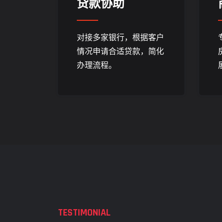
贷款协助
对接多家银行，根据客户
情况申请合适贷款，简化
办理流程。
TESTIMONIAL