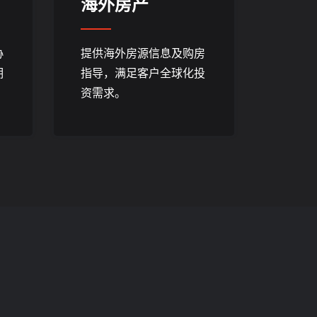
海外房产
协
提供海外房源信息及购房
期
指导，满足客户全球化投
资需求。