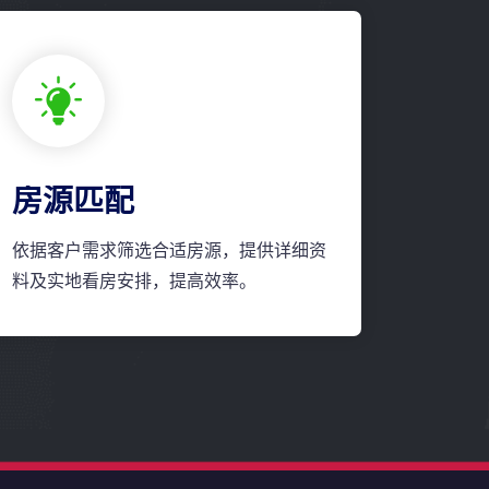
房源匹配
依据客户需求筛选合适房源，提供详细资
料及实地看房安排，提高效率。