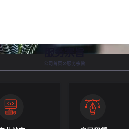
公司首页
发现九游会·J9-官方网站|真人游戏第一品牌
接洽九游会·J9-官方网站|真人
服务宗旨
公司首页
服务宗旨